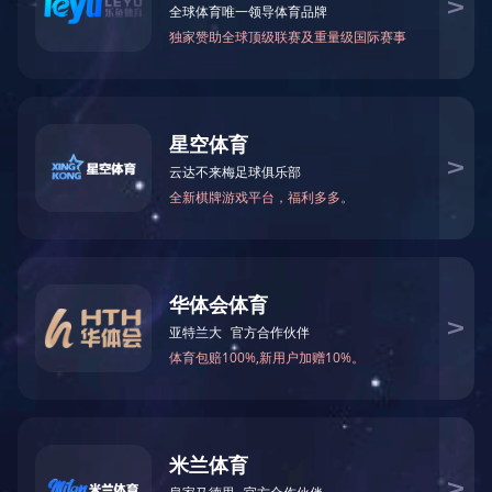
产品中心
鹤岗木屋设备类
鹤岗门窗设备
鹤岗干燥机系列设备
鹤岗集成材生