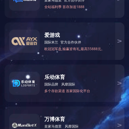
黑龙江MFQ740 水洗式喷涂台
关于中大
新闻资讯
About
News
公司简介
公司动态
企业文化
行业动态