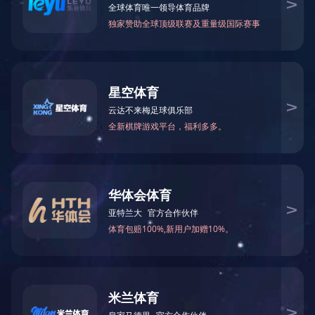
产品中心
黑龙江木屋设备类
黑龙江门窗设备
黑龙江干燥机系列设备
黑龙江集成材生