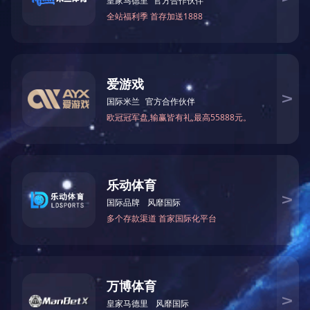
上一篇：
黑龙江MZ7311单头铰链钻孔机