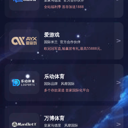
最大加工宽度：300mm
电机总功率：6.57KW
机床重量：1100KG
工作台尺寸：0.3M×2.3M
上一篇：
伊春4*8尺大幅面科技木刨切机
下一篇：
伊春MB502/503 木工平刨床
关于中大
新闻资讯
About
News