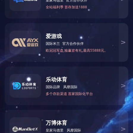
最大刨削宽
最大加工厚
进料速
总功
最大刨削量
木工刨床类
型号
度
度
度
率
time(mm)
(mm)
(mm)
(m/min)
(Kw)
高速木工压刨
MB102A
250mm
120
3
7.14
2.2kw
床
上一篇：
伊春木工平刨床
下一篇：
伊春单面木工压刨床
关于中大
新闻资讯