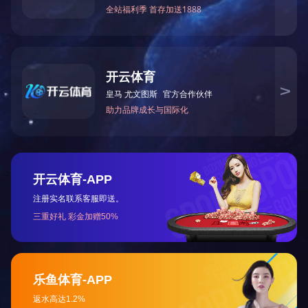
上一篇：
伊春无限长指接生产线
下一篇：
伊春MB直曲梁四面木工刨床
关于中大
新闻资讯
About
News