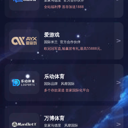
最大加工长度：12M
最大加工厚度：230mm
最大加工宽度：1.1M
电机总功率：13.5KW
机床尺寸（长、宽、高）：15.5M×3.8M×1.4M
上一篇：
伊春重型木屋防开裂立式双面拼板/拼方机