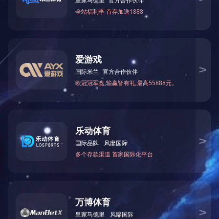
人造板及板式家具
最大加工尺
最大加工厚
压缩空气需要
进料速
总功
设备
寸
度
量
度
率
型号
Wood-based Panel
Max.planing
Max.working
Compressed arl
Feed
Total
Mode
3
and panel-Furniture
width
thickness
vilunme(m
/min)
Speed
Powe
2
Equipmerts
(mm)
(mm)
(kg/cm
)
(m/min)
(Kw)
双带圆棒砂光机
MM2112-2
Φ9-Φ6
3
上一篇：
伊春升降平台
下一篇：已经是最后一篇了