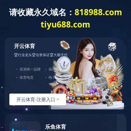
您好，欢迎光临华体会官方端网站登录入口官网！
网站首页
关于中大
产品展示