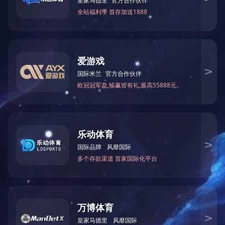
上一篇：
牡丹江SLZ16－30木屋四轴立式钻孔机