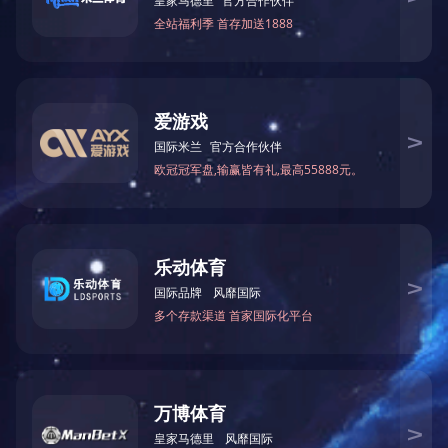
最大加工厚度：120mm
最大宽度：600mm
电机总功率：18KW
机床尺寸（长、宽、高）：1.8M×1.8M×1.5M
上一篇：
牡丹江MSGR-RP630重型宽带砂光机
下一篇：
牡丹江木屋半自动梳齿榫开榫机
关于中大
新闻资讯
About
News