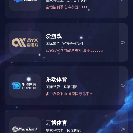
人造板及板式家具设
最大加工尺
最大加工厚
压缩空气需要
进料速度
备
寸
度
量
型号
Feed
Wood-based Panel and
Max.planing
Max.working
Compressed arl
Mode
Speed
3
panel-Furniture
width
thickness
vilunme(m
/min)
(m/min)
2
Equipmerts
(mm)
(mm)
(kg/cm
)
单板刨切机
13-38次/
BB1127D
2500×650
660
单板0.2-2.2
Vereer slicer
分
单板刨切机
13-35次/
BB1131
3160×650
650
单板0.2-2.2
Vereer slicer
分
上一篇：
黑龙江1300R-R/1000R-R/630R-R/630-R 底漆系列砂光机
下一篇：
黑龙江自动纵横修边锯