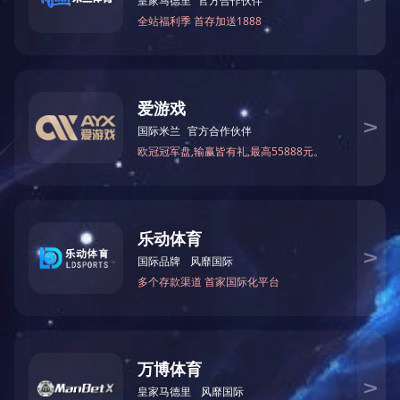
最大加工厚度：195mm
最大加工宽度：300mm
电机总功率：5.5kw 锯片直径：600mm
机床尺寸（长、宽、高）：2.2M×1.92M×1.2M
上一篇：
哈尔滨MFX200双轴木屋卧式铣槽机
下一篇：
哈尔滨MJ206木屋重型截据