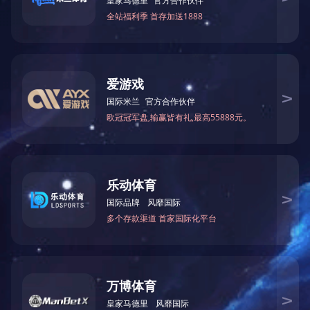
最大刨削宽
最大加工
锯片直
进料速度
总
木工锯床类
型号
度
厚度
径
(m/min)
(
(mm)
(mm)
(mm)
自动进料木工圆锯
MJ153D
460
85
Φ300
12.5,16,19,24
6
机
上一篇：
MJ162A多锯片木工圆锯机
下一篇：
MB204H双面木工刨床
关于中大
新闻资讯