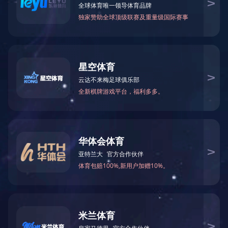
产品中心
牡丹江木屋设备类
牡丹江门窗设备
牡丹江干燥机系列设备
牡丹江集成材生